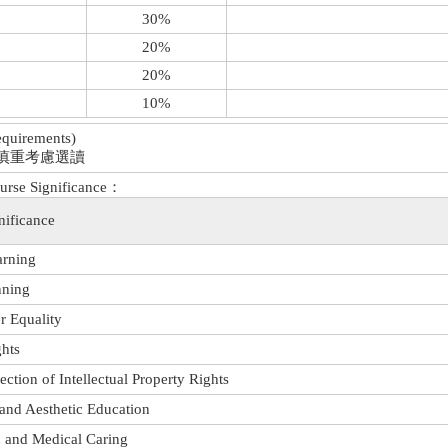
30%
20%
20%
10%
irements)
慎重考慮選讀
Significance：
ficance
rning
ning
quality
hts
 of Intellectual Property Rights
Aesthetic Education
d Medical Caring