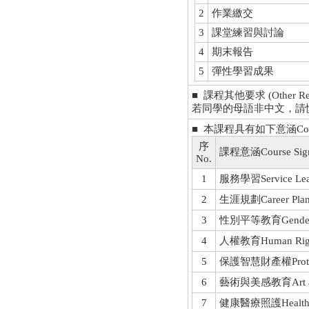
2
作業繳交
3
課堂練習與討論
4
期末報告
5
彈性學習成果
■ 課程其他要求 (Other Requ
若同學的母語非中文，請
■ 本課程具有如下意涵Course 
序
課程意涵Course Signi
No.
1
服務學習Service Lea
2
生涯規劃Career Plan
3
性別平等教育Gender E
4
人權教育Human Rig
5
保護智慧財產權Protection
6
藝術與美感教育Art and 
7
健康醫療照護Health an