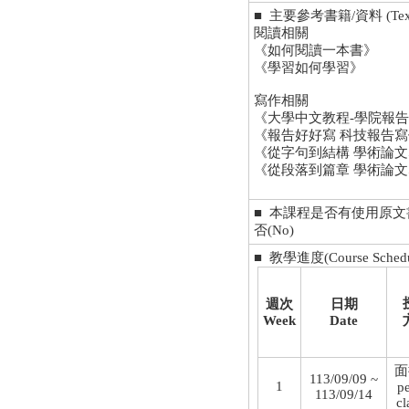
■ 主要參考書籍/資料 (Textbo
閱讀相關
《如何閱讀一本書》
《學習如何學習》
寫作相關
《大學中文教程-學院報
《報告好好寫 科技報告
《從字句到結構 學術論文
《從段落到篇章 學術論
■ 本課程是否有使用原文書 Does Th
否(No)
■ 教學進度(Course Schedu
週次
日期
Week
Date
面
113/09/09 ~
1
p
113/09/14
cl