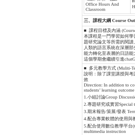
Office Hours And
Classroom
三、課程大綱 Course Outl
■ 課程目標及內涵 (Course Obj
本課程是一門學習如何學
題研究論文等所需的閱讀
人類的語言系統在深層部
能力轉化至表層的日語能
這個學期會繼續引進chat
■ 多元教學方式 (Muliti-Tea
說明：除了課堂講授與考
效
Direction: In addition to 
students’ learning outcome
1.小組討論Group Discussi
2.專題研究或實習Special topi
3.期末報告/策展/發表 Term Pape
4.配合專業軟體的使用與教學Incorpor
5.配合使用數位教學平台(tMoodle)、
multimedia instruction