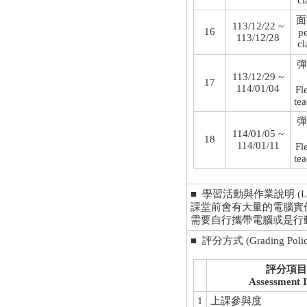
cl
面
113/12/22 ~
16
p
113/12/28
cl
彈
113/12/29 ~
17
114/01/04
Fl
te
彈
114/01/05 ~
18
114/01/11
Fl
te
■ 學習活動與作業說明 (Learning
課堂前會有大量的電腦實
需要自行攜帶電腦或是行
■ 評分方式 (Grading Polic
評分項目
Assessment 
1
上課參與度