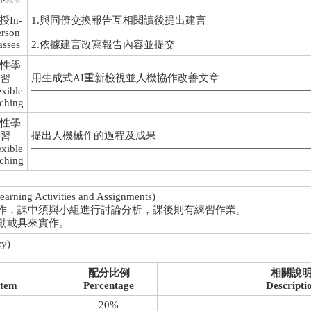
asses
授In-
1.與同儕交換報告互相閱讀後提出建言
erson
asses
2.依據建言改寫報告內容並提交
性學
用生成式AI重新檢視並人機協作改善文章
習
exible
aching
性學
提出人機械作的過程及成果
習
exible
aching
 Activities and Assignments)
作，課中須與小組進行討論分析，課後則有練習作業。
動載具來實作。
y)
配分比例
相關說
Item
Percentage
Descripti
20%