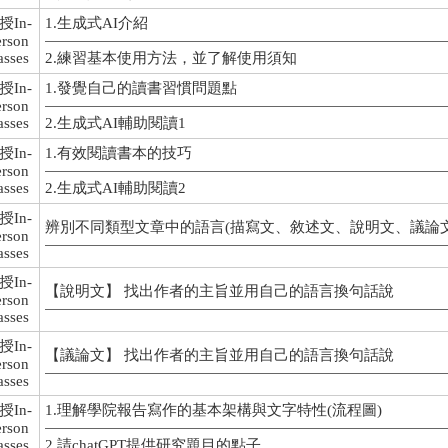
授In-
1.生成式AI介紹
erson
asses
2.練習基本使用方法，並了解使用須知
授In-
1.發覺自己的讀書習慣問題點
erson
asses
2.生成式AI輔助閱讀1
授In-
1.有效閱讀書本的技巧
erson
asses
2.生成式AI輔助閱讀2
授In-
辨別不同類型文章中的語言(描寫文、敘述文、說明文、議論文
erson
asses
授In-
【說明文】 找出作者的主旨並用自己的語言換句話說
erson
asses
授In-
【議論文】 找出作者的主旨並用自己的語言換句話說
erson
asses
授In-
1.理解學院報告寫作的基本架構與文字特性(流程圖)
erson
asses
2.請chatGPT提供研究題目的點子