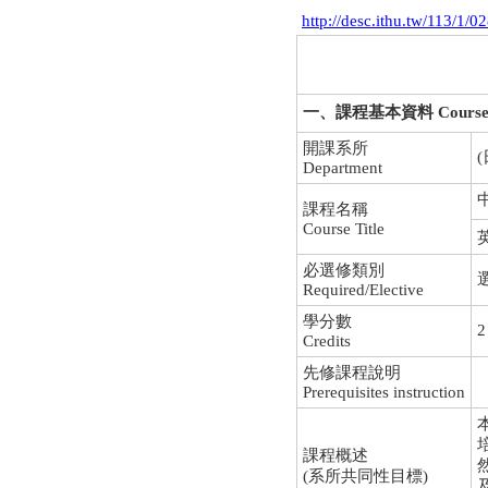
http://desc.ithu.tw/113/1/0
一、課程基本資料 Course In
開課系所
(
Department
中
課程名稱
Course Title
英
必選修類別
選
Required/Elective
學分數
2
Credits
先修課程說明
Prerequisites instruction
課程概述
(系所共同性目標)