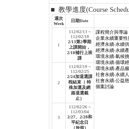
■ 教學進度(Course Schedu
週次
日期Date
Week
112/02/13 ~
課程簡介與導論
112/02/18
企業永續重要性
2/13第2學期
經濟永續-永續
1
上課開始，
經濟永續-永續
2/18補行上班
環境永續-氣候
課
環境永續-循環
112/02/19 ~
環境永續-產品
112/02/25
社會永續-永續
2/24加退選課
社會永續-公益
程結束（ 特
2
個案討論
殊加選及網
路退選截
止）
112/02/26 ~
112/03/04
2/27、2/28和
3
平紀念日
（放假）