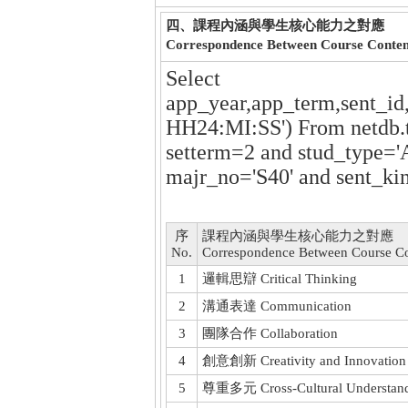
四、課程內涵與學生核心能力之對應
Correspondence Between Course Conte
Select
app_year,app_term,sent_id
HH24:MI:SS') From netdb.
setterm=2 and stud_type='
majr_no='S40' and sent_ki
序
課程內涵與學生核心能力之對應
No.
Correspondence Between Course C
1
邏輯思辯 Critical Thinking
2
溝通表達 Communication
3
團隊合作 Collaboration
4
創意創新 Creativity and Innovation
5
尊重多元 Cross-Cultural Understan