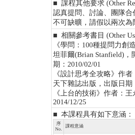
■ 課程其他要求 (Other Requ
認真提問、討論、團隊合
不可缺曠，請假以兩次為
■ 相關參考書目 (Other Usefu
《學問：100種提問力創
坦菲爾(Brian Stanf
期：2010/02/01
《設計思考全攻略》作者：賴利・
天下雜誌出版，出版日期：201
《上台的技術》作者：王
2014/12/25
■ 本課程具有如下意涵：
序
課程意涵
No.