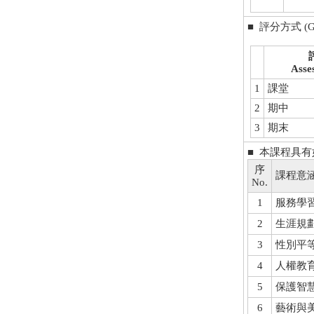
■ 評分方式 (Gra
Asse
1
課堂
2
期中
3
期末
■ 本課程具
序
課程意
No.
1
服務學習Se
2
生涯規劃Ca
3
性別平等教育
4
人權教育H
5
保護智慧財產權
6
藝術與美感教