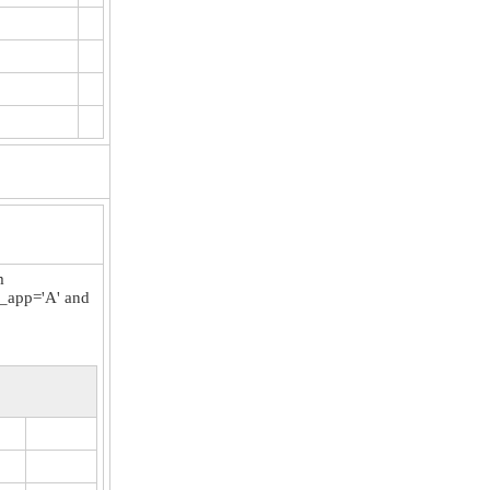
m
e_app='A' and