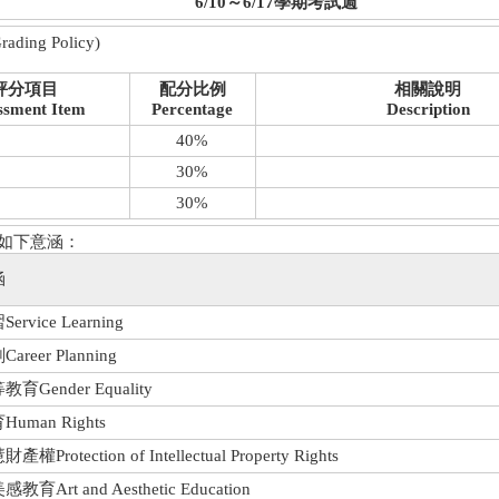
6/10～6/17學期考試週
ding Policy)
評分項目
配分比例
相關說明
ssment Item
Percentage
Description
40%
30%
30%
有如下意涵：
涵
rvice Learning
reer Planning
Gender Equality
uman Rights
Protection of Intellectual Property Rights
育Art and Aesthetic Education