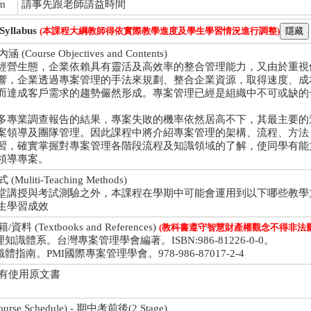
om
請事先跟老師請益時間
llabus
(本課程大綱教師得依實際教學進度及學生學習情況進行調整)
Course Objectives and Contents)
經營生態，企業依賴具有靈活及高效率的整合管理能力，又由於重視
響，企業透過專案管理的手法來規劃、整合企業資源，取得速度、成
而達成客戶需求的趨勢儼然形成。專案管理已經是組織中不可或缺的
多專業調查報告的結果，專案失敗的機率依然居高不下，其最主要的
案領導及團隊管理。因此課程中將介紹專案管理的架構、流程、方法
習，確實掌握對專案管理各階段流程及知識領域的了解，使同學有能
領導專案。
uliti-Teaching Methods)
堂講授與考試測驗之外，本課程在學期中可能會運用到以下哪些教學
生學習成效
 (Textbooks and References)
(教科書遵守智慧財產權觀念不得非法影
知識體系。台灣專案管理學會編著。ISBN:986-81226-0-0。
體指南。PMI國際專案管理學會。978-986-87017-2-4
否有使用原文書
se Schedule) - 期中考前後(2 Stage)