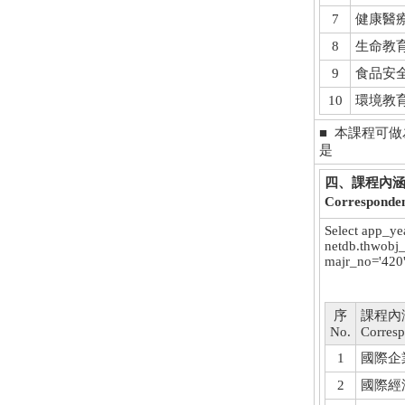
7
健康醫療照護
8
生命教育Li
9
食品安全Fo
10
環境教育En
■ 本課程可
是
四、課程內
Corresponden
Select app_ye
netdb.thwobj_
majr_no='420'
序
課程內
No.
Corres
1
國際企
2
國際經