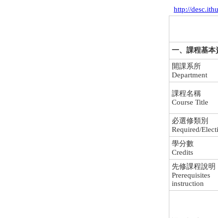
http://desc.it
一、課程基本資料 C
開課系所
Department
課程名稱
Course Title
必選修類別
Required/Elect
學分數
Credits
先修課程說明
Prerequisites
instruction