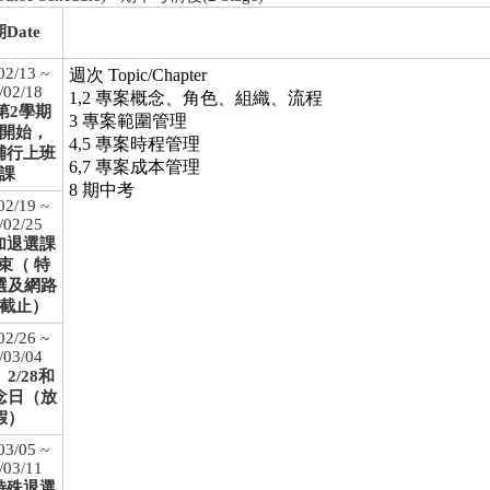
Date
02/13 ~
週次 Topic/Chapter
/02/18
1,2 專案概念、角色、組織、流程
3第2學期
3 專案範圍管理
開始，
4,5 專案時程管理
8補行上班
6,7 專案成本管理
課
8 期中考
02/19 ~
/02/25
4加退選課
束（ 特
選及網路
截止）
02/26 ~
/03/04
、2/28和
念日（放
假）
03/05 ~
/03/11
0特殊退選