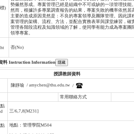
勢儼然形成。專案管理已經是組織中不可或缺的一項管理技能
標)
然而，根據許多專業調查報告的結果，專案失敗的機率依然居
主要的造成原因竟然是：不良的專案領導及團隊管理。因此課
案管理的架構、流程、方法，並配合實務表單與課堂練習，確
管理各階段流程及知識領域的了解，使同學有能力成為專案團
領導專案。
否(No)
ht
nstruction Information
授課教師資料
/ amychen@thu.edu.tw
陳靜瑜
/
常用聯絡方式
地點
三/6,7,8[M231]
nd
地點：管理學院M504
地點