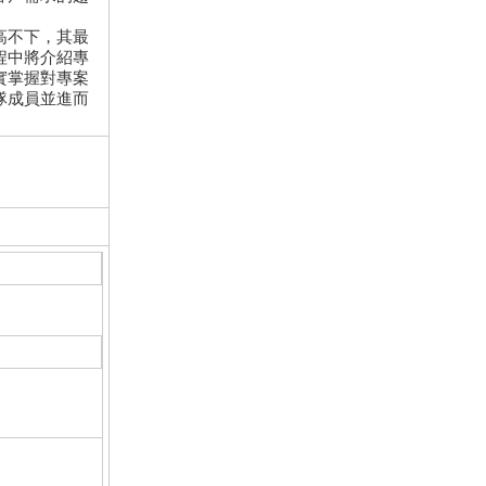
。
高不下，其最
程中將介紹專
實掌握對專案
隊成員並進而