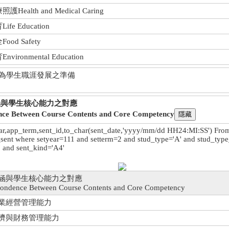
Health and Medical Caring
fe Education
od Safety
vironmental Education
做為學生職涯發展之準備
涵與學生核心能力之對應
ce Between Course Contents and Core Competency
ar,app_term,sent_id,to_char(sent_date,'yyyy/mm/dd HH24:MI:SS') Fro
sent where setyear=111 and setterm=2 and stud_type='A' and stud_typ
 and sent_kind='A4'
涵與學生核心能力之對應
pondence Between Course Contents and Core Competency
業經營管理能力
濟與財務管理能力