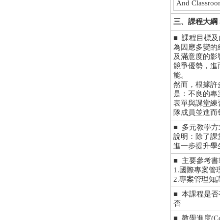
And Classro
三、課程大綱 Sy
■ 課程目標及內涵 (
為因應多變的
及滿意度的影
競爭優勢，進
能。
然而，根據許
是：不良的專
表單與課堂練
隊成員並進而
■ 多元教學方式 (M
說明：除了課
進一步提升學
■ 主要參考書籍/資料
1.國際專案管理
2.專案管理知識
■ 本課程是
否
■ 教學進度(Cour