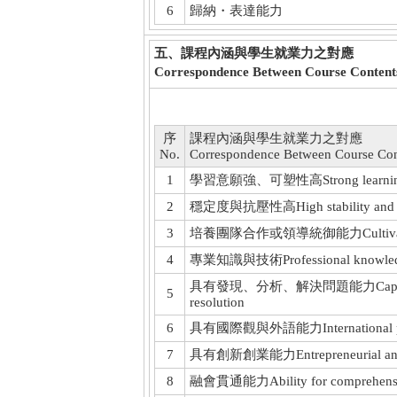
6
歸納・表達能力
五、課程內涵與學生就業力之對應
Correspondence Between Course Contents
序
課程內涵與學生就業力之對應
No.
Correspondence Between Course Con
1
學習意願強、可塑性高Strong learning mot
2
穩定度與抗壓性高High stability and str
3
培養團隊合作或領導統御能力Cultivate teamwo
4
專業知識與技術Professional knowledge a
具有發現、分析、解決問題能力Capabilities in
5
resolution
6
具有國際觀與外語能力International perspec
7
具有創新創業能力Entrepreneurial and in
8
融會貫通能力Ability for comprehensive 