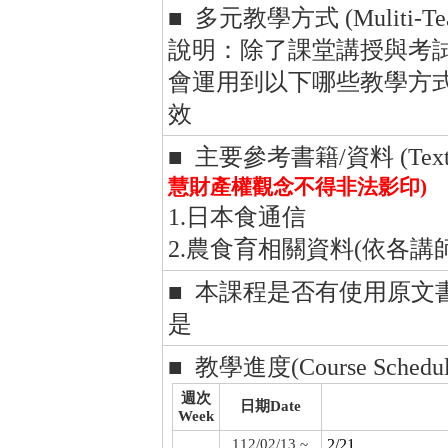
■ 多元教學方式 (Muliti-Teac
說明：除了課堂講授與考
會運用到以下哪些教學方
效
■ 主要參考書籍/資料 (Textboo
慧財產權觀念不得非法影印)
1.日本食通信
2.農食育相關資料(依各講
■ 本課程是否有使用原文
是
■ 教學進度(Course Schedul
週次
日期Date
Week
112/02/13 ~
2/21