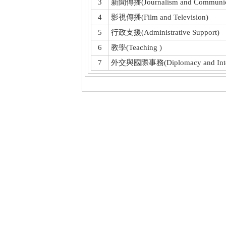
3
新聞傳播(Journalism and Communic
4
影視傳播(Film and Television)
5
行政支援(Administrative Support)
6
教學(Teaching )
7
外交與國際事務(Diplomacy and Interna