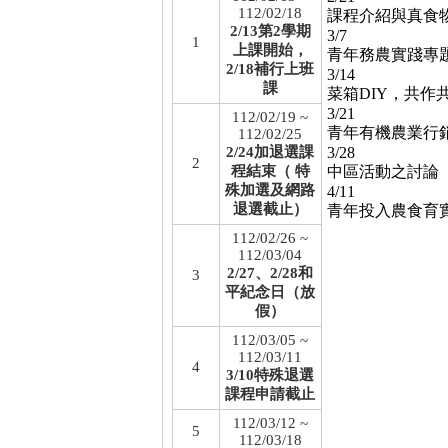
112/02/18
課程介紹與真食
2/13第2學期
3/7
1
上課開始，
青年務農實踐專
2/18補行上班
3/14
課
菜箱DIY，共作
3/21
112/02/19 ~
青年有機農業行
112/02/25
2/24加退選課
3/28
2
程結束（ 特
中區活動之討論
殊加選及網路
4/11
退選截止）
青年投入農食育
112/02/26 ~
112/03/04
2/27、2/28和
3
平紀念日（放
假）
112/03/05 ~
112/03/11
4
3/10特殊退選
課程申請截止
112/03/12 ~
5
112/03/18