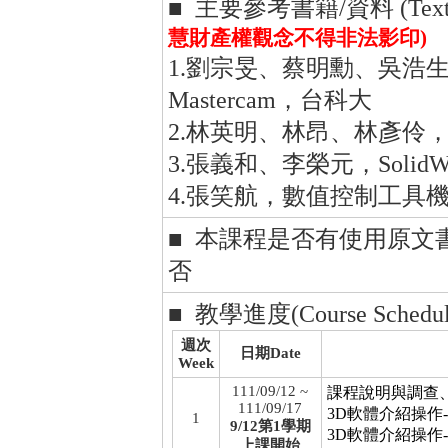
■ 主要參考書籍/資料 (Textboo
慧財產權觀念不得非法影印)
1.劉宗旻、蔡明勳、吳浩
Mastercam，台科大
2.林英明、林昂、林彥伶
3.張義和、李榮元，Soli
4.張笑航，數值控制工具
■ 本課程是否有使用原文
否
■ 教學進度(Course Schedul
週次
日期Date
Week
111/09/12 ~
課程說明與調查
111/09/17
3D軟體介紹操作-
1
9/12第1學期
3D軟體介紹操作-
上課開始