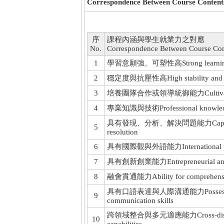
Correspondence Between Course Contents
序
課程內涵與學生就業力之對應
No.
Correspondence Between Course Con
1
學習意願強、可塑性高Strong learning mot
2
穩定度與抗壓性高High stability and str
3
培養團隊合作或領導統御能力Cultivate teamwo
4
專業知識與技術Professional knowledge a
具有發現、分析、解決問題能力Capabilities in
5
resolution
6
具有國際觀與外語能力International perspec
7
具有創新創業能力Entrepreneurial and in
8
融會貫通能力Ability for comprehensive 
具有口語表達與人際溝通能力Possession of o
9
communication skills
跨領域整合與多元適應能力Cross-disciplinar
10