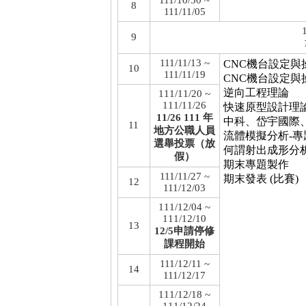
111/10/30 ~
8
111/11/05
9
111/11/13 ~
CNC機台設定與操
10
111/11/19
CNC機台設定與操
逆向工程理論
111/11/20 ~
111/11/26
快速原型設計理
11/26 111 年
中科、岱宇國際
11
地方公職人員
流體模擬分析-專
選舉投票（放
何謂射出成形分
假）
期末專題製作
111/11/27 ~
期末發表 (比賽)
12
111/12/03
111/12/04 ~
111/12/10
13
12/5申請停修
課程開始
111/12/11 ~
14
111/12/17
111/12/18 ~