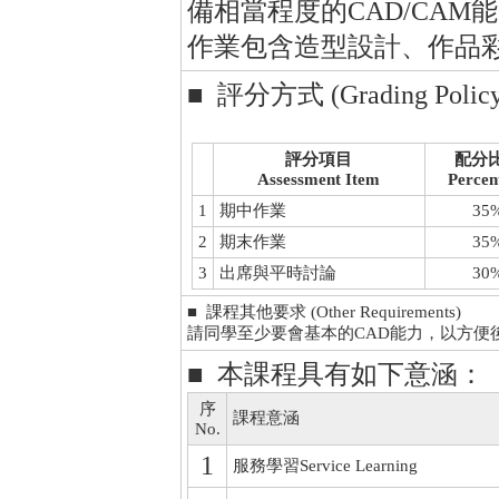
備相當程度的CAD/CAM
作業包含造型設計、作品
■ 評分方式 (Grading Policy
評分項目
配分
Assessment Item
Percen
1
期中作業
35
2
期末作業
35
3
出席與平時討論
30
■ 課程其他要求 (Other Requirements)
請同學至少要會基本的CAD能力，以方便
■ 本課程具有如下意涵：
序
課程意涵
No.
1
服務學習Service Learning