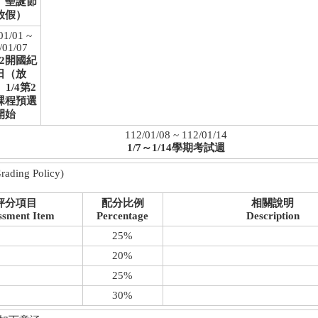
、聖誕節
放假）
01/01 ~
/01/07
1/2開國紀
日（放
1/4第2
課程預選
開始
112/01/08 ~ 112/01/14
1/7～1/14學期考試週
ding Policy)
評分項目
配分比例
相關說明
ssment Item
Percentage
Description
25%
20%
25%
30%