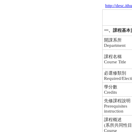
http://desc.it
一、課程基本資料 C
開課系所
Department
課程名稱
Course Title
必選修類別
Required/Elect
學分數
Credits
先修課程說明
Prerequisites
instruction
課程概述
(系所共同性目
Course