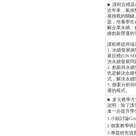
■ 課程目標及內涵 (
近年來，氣候
展挑戰的關鍵
題，培養學生
解企業永續、
續創新營運的
課程將從跨域
1. 永續發
展目標(UN
決永續發展問
2. 創新與
也是解決永續
式，解決永續
3. 個案分
運的模式。
■ 多元教學方式 (M
說明：除了課
進一步提升學
1.小組討論Group
2.個案教學研討Ca
3.專題研究或實習Spe