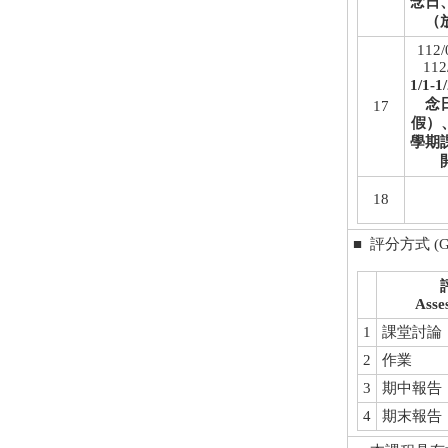
念日
（
112/
112
1/1-
念
17
假）、
學期
18
■ 評分方式 (Gra
Asse
1
課堂討論
2
作業
3
期中報告
4
期末報告