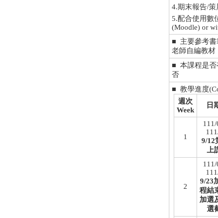
4.期末報告/策展/發表
5.配合使用數位教學平台
(Moodle) or wi
■ 主要參考書籍/資料
老師自編教材
■ 本課程是
否
■ 教學進度(Cour
週次
日期
Week
111/
111
1
9/1
上
111/
111
9/2
2
程結
加選
選