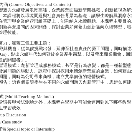
Course Objectives and Contents)
變遷與永續發展浪潮高漲，企業經營面臨新型態挑戰，創新被視為解
。本課程將以環境問題與社會責任背景為基礎，讓學生瞭解與洞察永
在管理與企業經營思維基礎上，能夠納入永續觀點。本課程主要目的
創新與營運間的因果關係，探討企業如何藉由創新邁向永續轉型，培
管理技能。
著力，涵蓋三個主要主題：
展挑戰與機會：從氣候挑戰出發，延伸至社會責任的勞工問題，同時描
 SDGs)，點出永續年代如何對於企業產生衝擊，以及帶來商業機會，
題的關鍵者」。
永續營運模式：創新管理或服務模式，甚至是行為改變，都是一種新型
發展問題的驅動力。課程中探討採用永續創新營運的企業，如何藉由
問題，同時為公司帶來商機，建立共享價值的經營模式。
析與報告：透過個案讓學生在不同的永續問題與創新管理中，思辨如何
uliti-Teaching Methods)
堂講授與考試測驗之外，本課程在學期中可能會運用到以下哪些教學
生學習成效
 Discussion
se study
cial topic or Internship