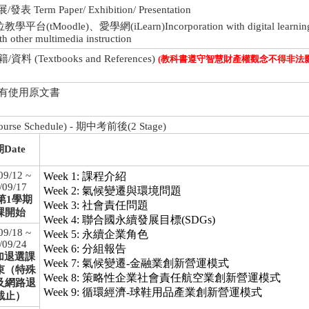
 Term Paper/ Exhibition/ Presentation
(tMoodle)、愛學網(iLearn)Incorporation with digital learning 
th other multimedia instruction
 (Textbooks and References)
(教科書遵守智慧財產權觀念不得非法影
否有使用原文書
se Schedule) - 期中考前後(2 Stage)
Date
09/12 ~
Week 1: 課程介紹
/09/17
Week 2: 氣候變遷與環境問題
2第1學期
Week 3: 社會責任問題
課開始
Week 4: 聯合國永續發展目標(SDGs)
09/18 ~
Week 5: 永續企業角色
/09/24
Week 6: 分組報告
3加退選課
Week 7: 氣候變遷-金融業創新營運模式
束（特殊
Week 8: 策略性企業社會責任航空業創新營運模式
及網路退
Week 9: 循環經濟-球鞋用品產業創新營運模式
截止）