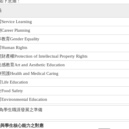
有如下意涵：
涵
rvice Learning
reer Planning
Gender Equality
uman Rights
Protection of Intellectual Property Rights
育Art and Aesthetic Education
Health and Medical Caring
fe Education
od Safety
vironmental Education
做為學生職涯發展之準備
涵與學生核心能力之對應