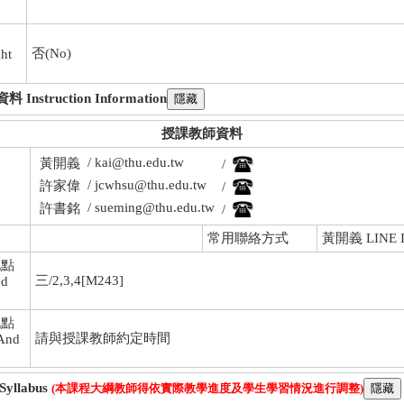
否(No)
ht
nstruction Information
授課教師資料
/ kai@thu.edu.tw
黃開義
/
/ jcwhsu@thu.edu.tw
許家偉
/
/ sueming@thu.edu.tw
許書銘
/
常用聯絡方式
黃開義 LINE ID
地點
三/2,3,4[M243]
nd
地點
請與授課教師約定時間
 And
llabus
(本課程大綱教師得依實際教學進度及學生學習情況進行調整)