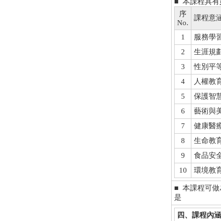
■ 本課程具
序
課程意
No.
1
服務學習Se
2
生涯規劃Ca
3
性別平等教育
4
人權教育H
5
保護智慧財產權
6
藝術與美感教
7
健康醫療照護
8
生命教育Li
9
食品安全Fo
10
環境教育En
■ 本課程可
是
四、課程內