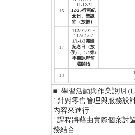
111/12/31
12/25行憲紀
16
念日、聖誕
節（放假）
112/01/01 ~
112/01/07
1/1-1/2開國
紀念日（放
17
假）、1/4第2
學期課程預
選開始
18
■ 學習活動與作業說明 (Learning
˙ 針對零售管理與服務
內容來進行
˙ 課程將藉由實際個案
務結合