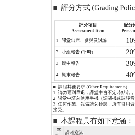
■ 評分方式 (Grading Polic
評分項目
配分
Assessment Item
Percen
10
1
課堂出席、參與及討論
20
2
小組報告 (平時)
30
3
期中報告
40
4
期末報告
■ 課程其他要求 (Other Requirements)
1. 請勿遲到早退，課堂中會不定時點名
2. 課堂中請勿使用手機（請關機或調靜
3. 任何作業、報告請勿抄襲，所有引
接受。
■ 本課程具有如下意涵：
序
課程意涵